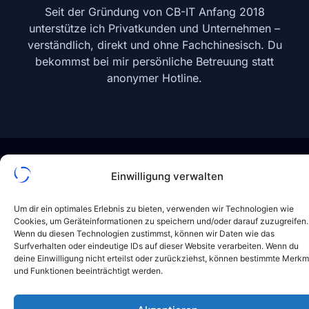
Seit der Gründung von CB-IT Anfang 2018
unterstütze ich Privatkunden und Unternehmen –
verständlich, direkt und ohne Fachchinesisch. Du
bekommst bei mir persönliche Betreuung statt
anonymer Hotline.
Einwilligung verwalten
Um dir ein optimales Erlebnis zu bieten, verwenden wir Technologien wie
Fernwartung & Vor-Ort
Cookies, um Geräteinformationen zu speichern und/oder darauf zuzugreifen.
Wenn du diesen Technologien zustimmst, können wir Daten wie das
Surfverhalten oder eindeutige IDs auf dieser Website verarbeiten. Wenn du
Wir lösen Probleme direkt bei dir oder schnell und
deine Einwilligung nicht erteilst oder zurückziehst, können bestimmte Merkm
unkompliziert per Fernzugriff.
und Funktionen beeinträchtigt werden.